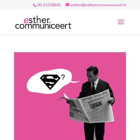
06-21230643
esther@esthercommuniceert.nl