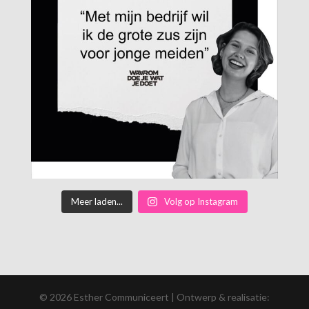
Meer laden...
Volg op Instagram
© 2026 Esther Communiceert | Ontwerp & realisatie: