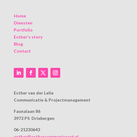
Home
Diensten
Portfolio
Esther's story
Blog
Contact
Esther van der Lelie
Communicatie & Projectmanagement
Faunalaan 86
3972 PS Driebergen
06-21230643
esther@esthercommuniceert.nl