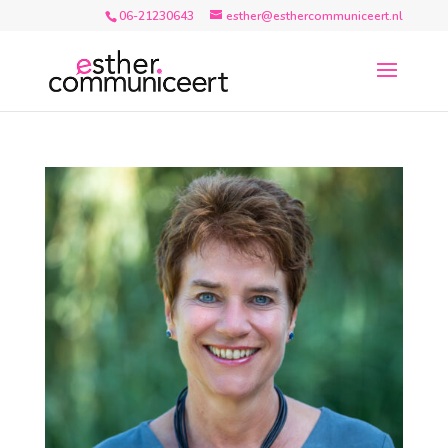
06-21230643
esther@esthercommuniceert.nl