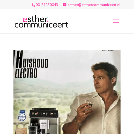
06-21230643
esther@esthercommuniceert.nl