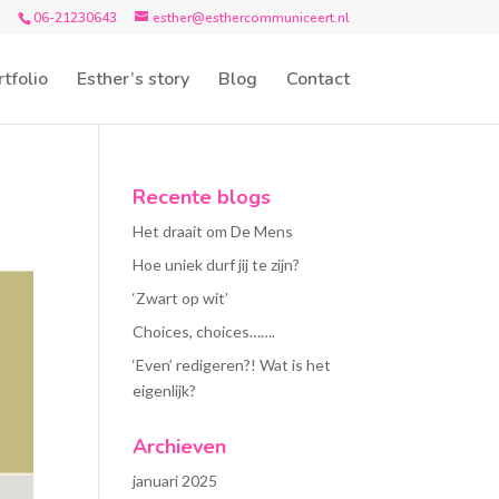
06-21230643
esther@esthercommuniceert.nl
tfolio
Esther’s story
Blog
Contact
Recente blogs
Het draait om De Mens
Hoe uniek durf jij te zijn?
‘Zwart op wit’
Choices, choices…….
‘Even’ redigeren?! Wat is het
eigenlijk?
Archieven
januari 2025