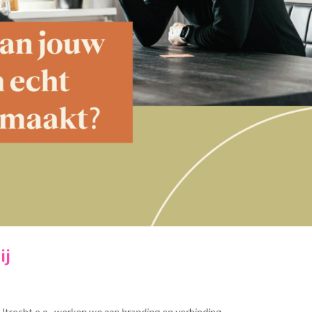
ij
trecht e.o., werken we aan branding en verbinding