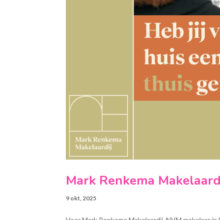
Mark Renkema Makelaard
9 okt, 2025
Voor Mark Renkema Makelaardij, NVM makelaar in U