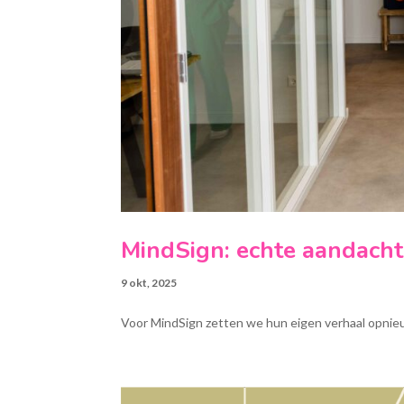
MindSign: echte aandach
9 okt, 2025
Voor MindSign zetten we hun eigen verhaal opnieu