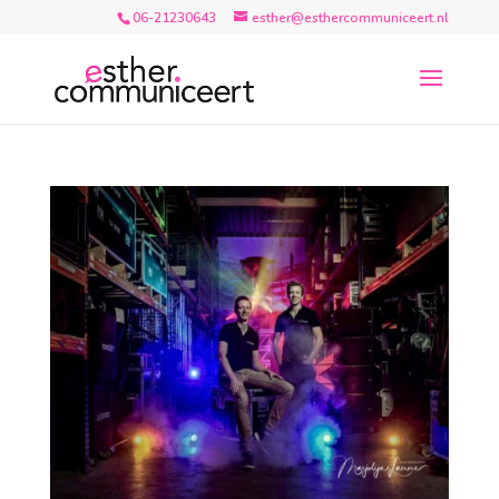
06-21230643
esther@esthercommuniceert.nl