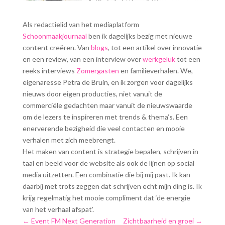
Als redactielid van het mediaplatform
Schoonmaakjournaal
ben ik dagelijks bezig met nieuwe
content creëren. Van
blogs
, tot een artikel over innovatie
en een review, van een interview over
werkgeluk
tot een
reeks interviews
Zomergasten
en familieverhalen. We,
eigenaresse Petra de Bruin, en ik zorgen voor dagelijks
nieuws door eigen producties, niet vanuit de
commerciële gedachten maar vanuit de nieuwswaarde
om de lezers te inspireren met trends & thema’s. Een
enerverende bezigheid die veel contacten en mooie
verhalen met zich meebrengt.
Het maken van content is strategie bepalen, schrijven in
taal en beeld voor de website als ook de lijnen op social
media uitzetten. Een combinatie die bij mij past. Ik kan
daarbij met trots zeggen dat schrijven echt mijn ding is. Ik
krijg regelmatig het mooie compliment dat ‘de energie
van het verhaal afspat’.
←
Event FM Next Generation
Zichtbaarheid en groei
→