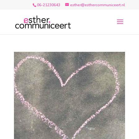
06-21230643
esther@esthercommuniceert.nl