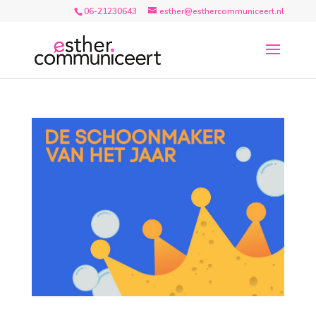
06-21230643
esther@esthercommuniceert.nl