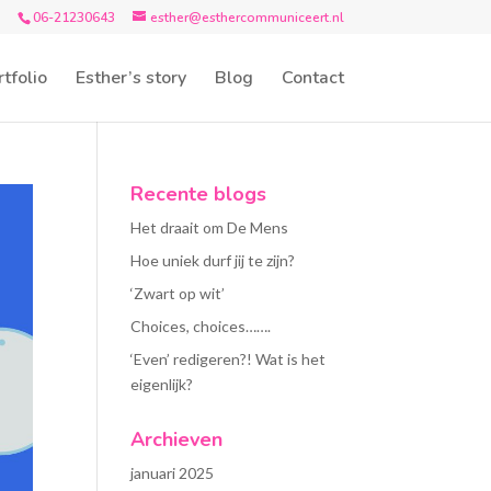
06-21230643
esther@esthercommuniceert.nl
tfolio
Esther’s story
Blog
Contact
Recente blogs
Het draait om De Mens
Hoe uniek durf jij te zijn?
‘Zwart op wit’
Choices, choices…….
‘Even’ redigeren?! Wat is het
eigenlijk?
Archieven
januari 2025