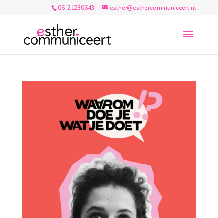
06-21230643
esther@esthercommuniceert.nl