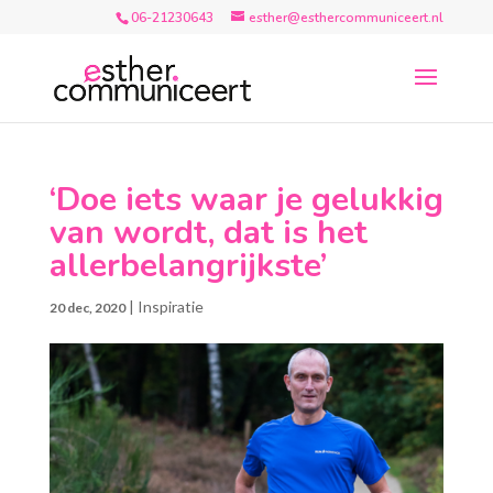
06-21230643
esther@esthercommuniceert.nl
‘Doe iets waar je gelukkig
van wordt, dat is het
allerbelangrijkste’
|
Inspiratie
20 dec, 2020