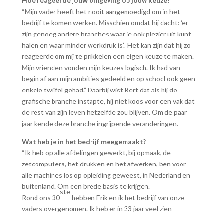
Hoe reageerde jouw omgeving op jouw keuze?
“Mijn vader heeft het nooit aangemoedigd om in het
bedrijf te komen werken. Misschien omdat hij dacht: ‘er
zijn genoeg andere branches waar je ook plezier uit kunt
halen en waar minder werkdruk is’. Het kan zijn dat hij zo
reageerde om mij te prikkelen een eigen keuze te maken.
Mijn vrienden vonden mijn keuzes logisch. Ik had van
begin af aan mijn ambities gedeeld en op school ook geen
enkele twijfel gehad.” Daarbij wist Bert dat als hij de
grafische branche instapte, hij niet koos voor een vak dat
de rest van zijn leven hetzelfde zou blijven. Om de paar
jaar kende deze branche ingrijpende veranderingen.
Wat heb je in het bedrijf meegemaakt?
“Ik heb op alle afdelingen gewerkt, bij opmaak, de
zetcomputers, het drukken en het afwerken, ben voor
alle machines los op opleiding geweest, in Nederland en
buitenland. Om een brede basis te krijgen.
ste
Rond ons 30
hebben Erik en ik het bedrijf van onze
vaders overgenomen. Ik heb er in 33 jaar veel zien