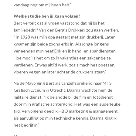
vandaag nog om mij heen heb.”
Welke studie ben jij gaan volgen?
Bert vertelt dat al vroeg vaststond dat hij bij het
familiebedrijf Van den Berg’s Drukkerij zou gaan werken.
“In 1928 was mijn opa gestart met zijn drukkerij. Later
kwamen zijn beide zoons erbij in. Als jonge jongens
verleenden mijn neef Erik en ik hand- en spandiensten.
Hoe mooi is het om zo in vakanties een zakcentje te
verdienen. Er was altijd werk, zoals machines poetsen,
vloeren vegen en later achter de drukpers staan.”
Na de Mavo ging Bert als vanzelfsprekend naar MTS
Grafisch Lyceum in Utrecht. Daarna wachtte hem de
militaire dienst. “Ik belandde bij de film en fotodienst
door mijn grafische achtergond. Het was een superleuke
tijd. Vervolgens deed ik HBO marketing & management,
als aanvulling op mijn technische kennis. Daarna ging ik
het bedrijf in.”