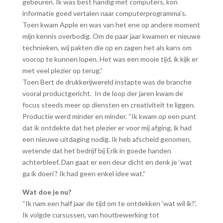
gebeuren. Ik was best handig met computers, kon
informatie goed vertalen naar computerprogramma’s.
Toen kwam Apple en was van het ene op andere moment
mijn kennis overbodig. Om de paar jaar kwamen er nieuwe
technieken, wij pakten die op en zagen het als kans om
voorop te kunnen lopen. Het was een mooie tijd, ik kijk er
met veel plezier op terug.”
Toen Bert de drukkerijwereld instapte was de branche
vooral productgericht. In de loop der jaren kwam de
focus steeds meer op diensten en creativiteit te liggen.
Productie werd minder en minder. “Ik kwam op een punt
dat ik ontdekte dat het plezier er voor mij afging, ik had
een nieuwe uitdaging nodig. Ik heb afscheid genomen,
wetende dat het bedrijf bij Erik in goede handen
achterbleef. Dan gaat er een deur dicht en denk je ‘wat
ga ik doen’? Ik had geen enkel idee wat.”
Wat doe je nu?
“Ik nam een half jaar de tijd om te ontdekken ‘wat wil ik?’.
Ik volgde cursussen, van houtbewerking tot