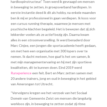
hardloopinstructeur.” Toen werd ik gevraagd om mensen
in beweging te zetten, in groepsverband hardlopen. In
eerste instantie deed ik dit als hobby, na enkele maanden
ben ik mij er professioneel in gaan verdiepen. Ik koos voor
een cursus running therapie, waarmee je mensen met
psychische klachten begeleid. Het is bewezen dat zij zich
lekkerder voelen als ze actief bezig zijn. Daarna kwam
alles in een stroomversnelling. Ik werd benaderd door
Marc Cinjee, een jongen die sportacademie heeft gedaan,
om met hem een organisatie met 300 lopers over te
nemen. Ik dacht meteen, hoe gaaf is het om samen, ik
met mijn managementervaring en hij met zijn sportieve
kwaliteiten, dit te kunnen doen. Eind 2019 werd
Runxperience
een feit. Bert en Marc zetten samen met
20 andere trainers, jong en oud in beweging in het gebied
van Amerongen tot Utrecht.
“Vervolgens kregen we het verzoek van het Sociaal
Domein van Gemeente Zeist om mensen die langdurig
werkloos zijn, in beweging te zetten zodat zij ritme